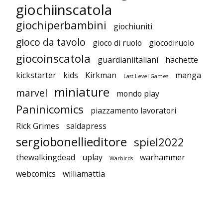
giochiinscatola
giochiperbambini
giochiuniti
gioco da tavolo
gioco di ruolo
giocodiruolo
giocoinscatola
guardianiitaliani
hachette
kickstarter
kids
Kirkman
manga
Last Level Games
miniature
marvel
mondo play
Paninicomics
piazzamento lavoratori
Rick Grimes
saldapress
sergiobonellieditore
spiel2022
thewalkingdead
uplay
warhammer
Warbirds
webcomics
williamattia