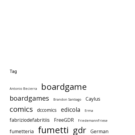
Tag
boardgame
Antonio Becierra
boardgames
Caylus
Brandon Santiago
comics
edicola
dccomics
Erma
fabriziodefabritiis
FreeGDR
FriedemannFriese
fumetti
gdr
fumetteria
German