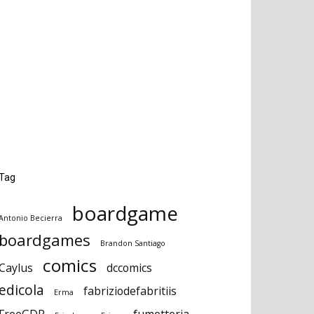
Tag
boardgame
Antonio Becierra
boardgames
Brandon Santiago
comics
Caylus
dccomics
edicola
fabriziodefabritiis
Erma
FreeGDR
fumetteria