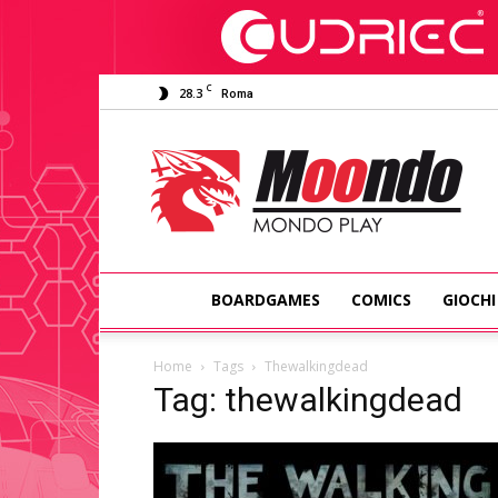
C
28.3
Roma
Moondo
Play
BOARDGAMES
COMICS
GIOCHI
Home
Tags
Thewalkingdead
Tag: thewalkingdead