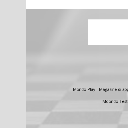
Mondo Play - Magazine di appro
Moondo Testat