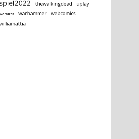
spiel2022
thewalkingdead
uplay
warhammer
webcomics
Warbirds
williamattia