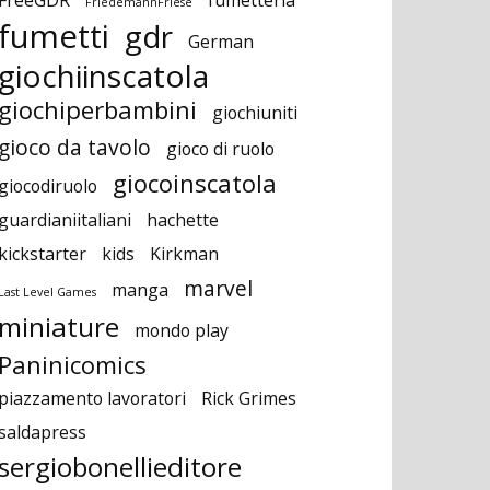
FriedemannFriese
fumetti
gdr
German
giochiinscatola
giochiperbambini
giochiuniti
gioco da tavolo
gioco di ruolo
giocoinscatola
giocodiruolo
guardianiitaliani
hachette
kickstarter
kids
Kirkman
marvel
manga
Last Level Games
miniature
mondo play
Paninicomics
piazzamento lavoratori
Rick Grimes
saldapress
sergiobonellieditore