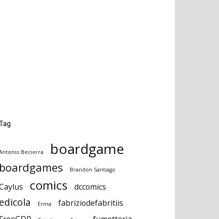
Tag
boardgame
Antonio Becierra
boardgames
Brandon Santiago
comics
Caylus
dccomics
edicola
fabriziodefabritiis
Erma
FreeGDR
fumetteria