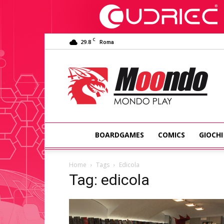
C
29.8
Roma
Moondo
Play
BOARDGAMES
COMICS
GIOCHI
Home
Tags
Edicola
Tag: edicola