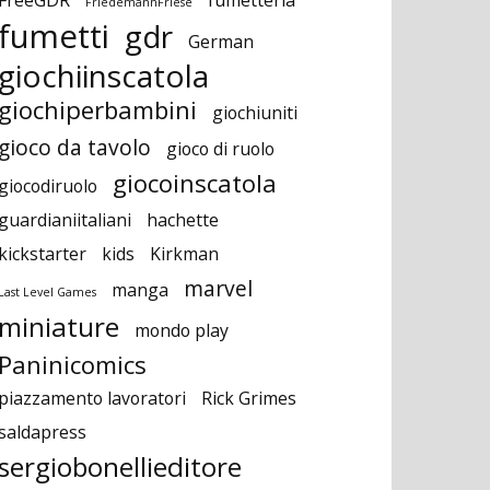
FriedemannFriese
fumetti
gdr
German
giochiinscatola
giochiperbambini
giochiuniti
gioco da tavolo
gioco di ruolo
giocoinscatola
giocodiruolo
guardianiitaliani
hachette
kickstarter
kids
Kirkman
marvel
manga
Last Level Games
miniature
mondo play
Paninicomics
piazzamento lavoratori
Rick Grimes
saldapress
sergiobonellieditore