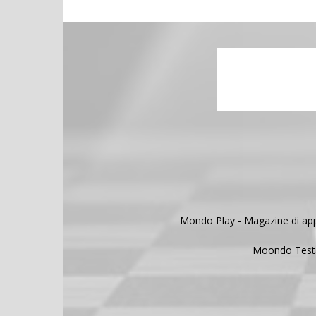
Mondo Play - Magazine di appro
Moondo Testat