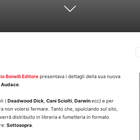
io Bonelli Editore
presentava i dettagli della sua nuova
:
Audace
.
li (
Deadwood Dick
,
Cani Sciolti
,
Darwin
ecc) e per
ra non volersi fermare. Tanto che, spulciando sul sito,
errà distribuito in libreria e fumetteria in formato
re:
Sottosopra
.