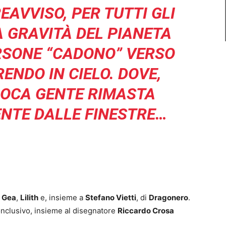
AVVISO, PER TUTTI GLI
A GRAVITÀ DEL PIANETA
ERSONE “CADONO” VERSO
ENDO IN CIELO. DOVE,
 POCA GENTE RIMASTA
NTE DALLE FINESTRE…
i
Gea
,
Lilith
e, insieme a
Stefano Vietti
, di
Dragonero
.
onclusivo, insieme al disegnatore
Riccardo Crosa