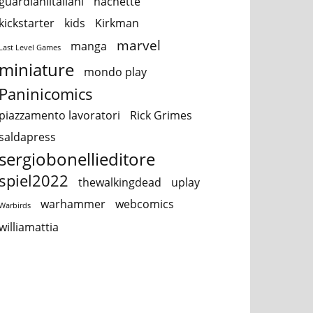
guardianiitaliani
hachette
kickstarter
kids
Kirkman
marvel
manga
Last Level Games
miniature
mondo play
Paninicomics
piazzamento lavoratori
Rick Grimes
saldapress
sergiobonellieditore
spiel2022
thewalkingdead
uplay
warhammer
webcomics
Warbirds
williamattia