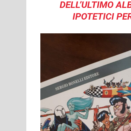
DELL’ULTIMO ALB
IPOTETICI P