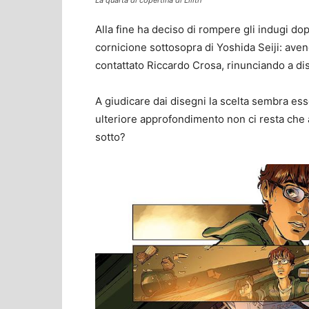
La quarta di copertina di Lilith
Alla fine ha deciso di rompere gli indugi do
cornicione sottosopra di Yoshida Seiji: aven
contattato Riccardo Crosa, rinunciando a di
A giudicare dai disegni la scelta sembra ess
ulteriore approfondimento non ci resta che a
sotto?