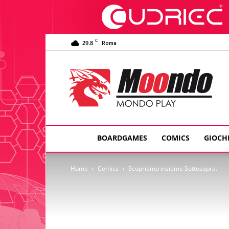
C
29.8
Roma
Moondo
Play
BOARDGAMES
COMICS
GIOCH
Home
Comics
Scopriamo insieme Sottosopra.