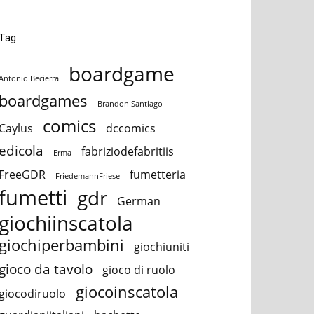
Tag
boardgame
Antonio Becierra
boardgames
Brandon Santiago
comics
Caylus
dccomics
edicola
fabriziodefabritiis
Erma
FreeGDR
fumetteria
FriedemannFriese
fumetti
gdr
German
giochiinscatola
giochiperbambini
giochiuniti
gioco da tavolo
gioco di ruolo
giocoinscatola
giocodiruolo