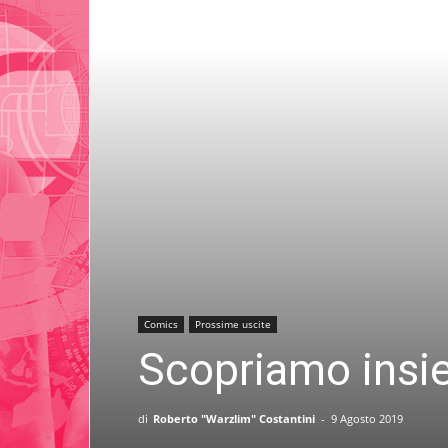
Comics
Prossime uscite
Scopriamo insi
di
Roberto "Warzlim" Costantini
-
9 Agosto 2019